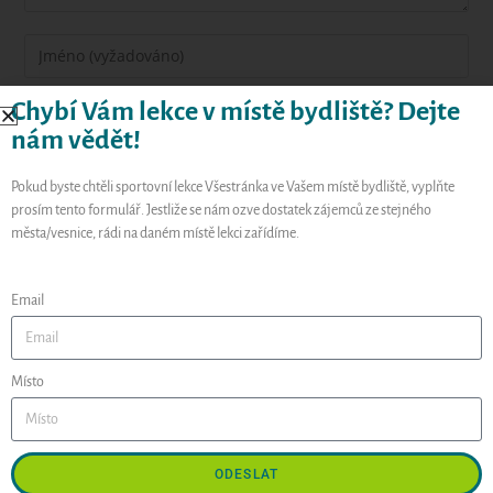
Chybí Vám lekce v místě bydliště? Dejte
nám vědět!
Pokud byste chtěli sportovní lekce Všestránka ve Vašem místě bydliště, vyplňte
prosím tento formulář. Jestliže se nám ozve dostatek zájemců ze stejného
města/vesnice, rádi na daném místě lekci zařídíme.
Uložit do prohlížeče jméno, e-mail a webovou stránku pro
budoucí komentáře.
Email
Místo
Hledat
HLEDAT
ODESLAT