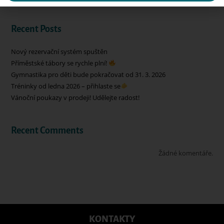
Recent Posts
Nový rezervační systém spuštěn
Příměstské tábory se rychle plní!
Gymnastika pro děti bude pokračovat od 31. 3. 2026
Tréninky od ledna 2026 – přihlaste se
Vánoční poukazy v prodeji! Udělejte radost!
Recent Comments
Žádné komentáře.
KONTAKTY