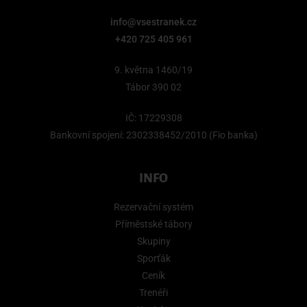
info@vsestranek.cz
+420 725 405 961
9. května 1460/19
Tábor 390 02
IČ: 17229308
Bankovní spojení: 2302338452/2010 (Fio banka)
INFO
Rezervační systém
Příměstské tábory
Skupiny
Sporťák
Ceník
Trenéři