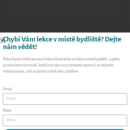
Chybí Vám lekce v místě bydliště? Dejte
nám vědět!
Pokud byste chtěli sportovní lekce Všestránka ve Vašem místě bydliště, vyplňte
prosím tento formulář. Jestliže se nám ozve dostatek zájemců ze stejného
města/vesnice, rádi na daném místě lekci zařídíme.
Email
Uložit do prohlížeče jméno, e-mail a webovou stránku pro
budoucí komentáře.
Místo