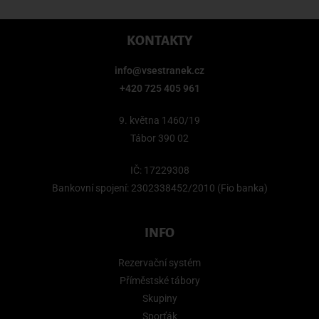
KONTAKTY
info@vsestranek.cz
+420 725 405 961
9. května 1460/19
Tábor 390 02
IČ: 17229308
Bankovní spojení: 2302338452/2010 (Fio banka)
INFO
Rezervační systém
Příměstské tábory
Skupiny
Sporťák