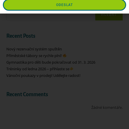
ODESLAT
Hledat
HLEDAT
Recent Posts
Nový rezervační systém spuštěn
Příměstské tábory se rychle plní!
Gymnastika pro děti bude pokračovat od 31. 3. 2026
Tréninky od ledna 2026 – přihlaste se
Vánoční poukazy v prodeji! Udělejte radost!
Recent Comments
Žádné komentáře.