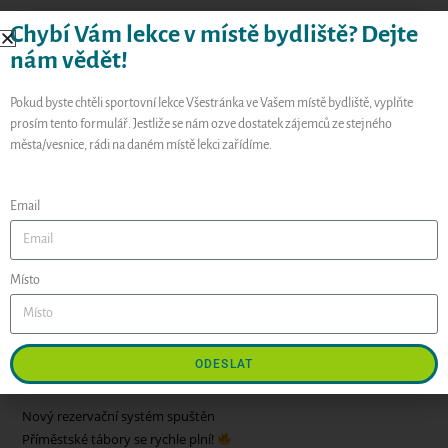
Chybí Vám lekce v místě bydliště? Dejte
nám vědět!
Pokud byste chtěli sportovní lekce Všestránka ve Vašem místě bydliště, vyplňte
Uložit do prohlížeče jméno, e-mail a webovou stránku pro
prosím tento formulář. Jestliže se nám ozve dostatek zájemců ze stejného
budoucí komentáře.
města/vesnice, rádi na daném místě lekci zařídíme.
Email
Hledat
Místo
HLEDAT
ODESLAT
Recent Posts
Nový rezervační systém spuštěn
Příměstské tábory se rychle plní!