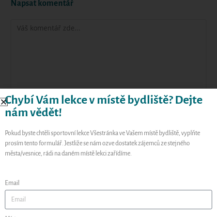
Napsat komentář
Chybí Vám lekce v místě bydliště? Dejte
nám vědět!
Pokud byste chtěli sportovní lekce Všestránka ve Vašem místě bydliště, vyplňte
prosím tento formulář. Jestliže se nám ozve dostatek zájemců ze stejného
města/vesnice, rádi na daném místě lekci zařídíme.
Email
Uložit do prohlížeče jméno, e-mail a webovou stránku pro