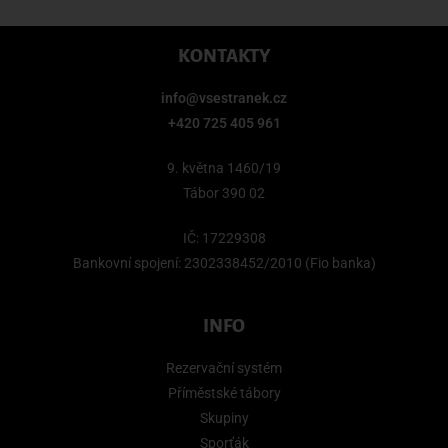
KONTAKTY
info@vsestranek.cz
+420 725 405 961
9. května 1460/19
Tábor 390 02
IČ: 17229308
Bankovní spojení: 2302338452/2010 (Fio banka)
INFO
Rezervační systém
Příměstské tábory
Skupiny
Sporťák