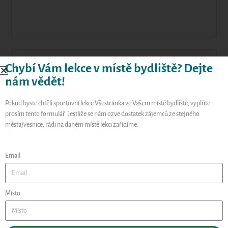
Chybí Vám lekce v místě bydliště? Dejte
nám vědět!
Pokud byste chtěli sportovní lekce Všestránka ve Vašem místě bydliště, vyplňte
prosím tento formulář. Jestliže se nám ozve dostatek zájemců ze stejného
města/vesnice, rádi na daném místě lekci zařídíme.
Email
Uložit do prohlížeče jméno, e-mail a webovou stránku pro
budoucí komentáře.
Místo