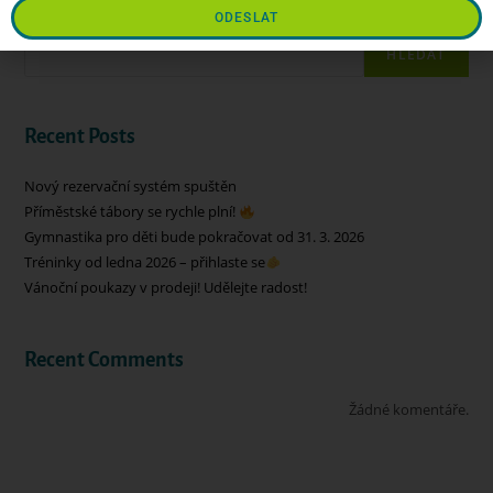
ODESLAT
Hledat
HLEDAT
Recent Posts
Nový rezervační systém spuštěn
Příměstské tábory se rychle plní!
Gymnastika pro děti bude pokračovat od 31. 3. 2026
Tréninky od ledna 2026 – přihlaste se
Vánoční poukazy v prodeji! Udělejte radost!
Recent Comments
Žádné komentáře.