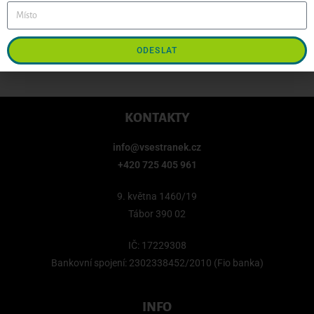
ODESLAT
KONTAKTY
info@vsestranek.cz
+420 725 405 961
9. května 1460/19
Tábor 390 02
IČ: 17229308
Bankovní spojení: 2302338452/2010 (Fio banka)
INFO