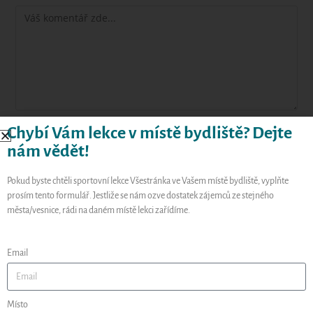
Chybí Vám lekce v místě bydliště? Dejte
nám vědět!
Pokud byste chtěli sportovní lekce Všestránka ve Vašem místě bydliště, vyplňte
prosím tento formulář. Jestliže se nám ozve dostatek zájemců ze stejného
města/vesnice, rádi na daném místě lekci zařídíme.
Email
Uložit do prohlížeče jméno, e-mail a webovou stránku pro
budoucí komentáře.
Místo