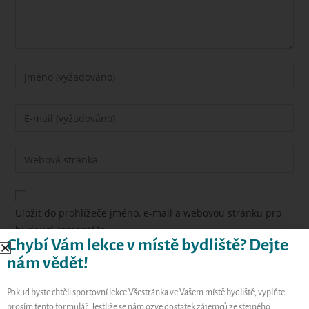
Uložit do prohlížeče jméno, e-mail a webovou stránku pro
budoucí komentáře.
Chybí Vám lekce v místě bydliště? Dejte
nám vědět!
Pokud byste chtěli sportovní lekce Všestránka ve Vašem místě bydliště, vyplňte
prosím tento formulář. Jestliže se nám ozve dostatek zájemců ze stejného