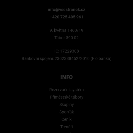
info@vsestranek.cz
+420 725 405 961
9. května 1460/19
Tábor 390 02
IČ: 17229308
Bankovní spojení: 2302338452/2010 (Fio banka)
INFO
Rezervační systém
Příměstské tábory
Skupiny
Sporťák
Ceník
Trenéři