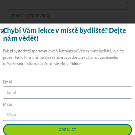
Chybí Vám lekce v místě bydliště? Dejte
nám vědět!
Pokud byste chtěli sportovní lekce Všestránka ve Vašem místě bydliště, vyplňte
prosím tento formulář. Jestliže se nám ozve dostatek zájemců ze stejného
města/vesnice, rádi na daném místě lekci zařídíme.
Uložit do prohlížeče jméno, e-mail a webovou stránku pro
budoucí komentáře.
Email
Místo
Hledat
HLEDAT
ODESLAT