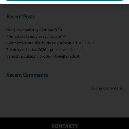
Recent Posts
Nový rezervační systém spuštěn
Příměstské tábory se rychle plní!
Gymnastika pro děti bude pokračovat od 31. 3. 2026
Tréninky od ledna 2026 – přihlaste se
Vánoční poukazy v prodeji! Udělejte radost!
Recent Comments
Žádné komentáře.
KONTAKTY