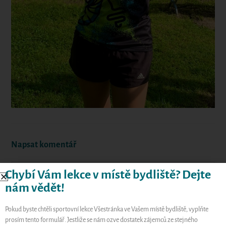
Napsat komentář
Chybí Vám lekce v místě bydliště? Dejte
nám vědět!
Pokud byste chtěli sportovní lekce Všestránka ve Vašem místě bydliště, vyplňte
prosím tento formulář. Jestliže se nám ozve dostatek zájemců ze stejného