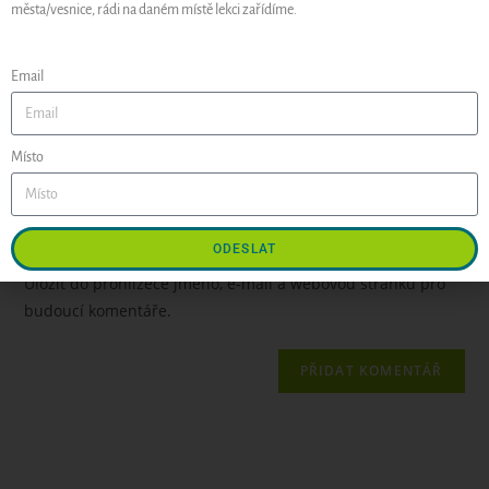
města/vesnice, rádi na daném místě lekci zařídíme.
Email
Místo
ODESLAT
Uložit do prohlížeče jméno, e-mail a webovou stránku pro
budoucí komentáře.