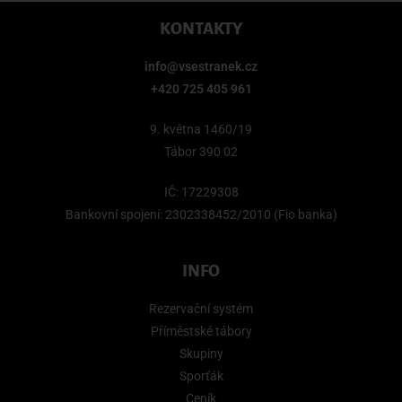
KONTAKTY
info@vsestranek.cz
+420 725 405 961
9. května 1460/19
Tábor 390 02
IČ: 17229308
Bankovní spojení: 2302338452/2010 (Fio banka)
INFO
Rezervační systém
Příměstské tábory
Skupiny
Sporťák
Ceník